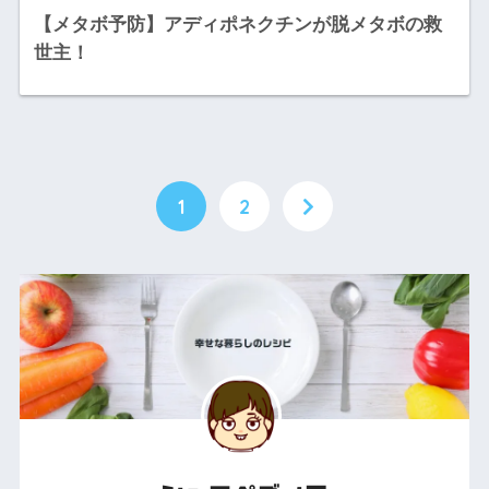
【メタボ予防】アディポネクチンが脱メタボの救
世主！
1
2