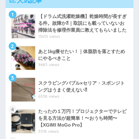
人気記事
1
【ドラム式洗濯乾燥機】乾燥時間が長すぎ
る件。故障か⁈｜取説にも載っていないお
掃除法を修理作業員に教えてもらいました
13610 views
2
あと1kg痩せたい！｜体脂肪を落とすため
にやるべきこと
9683 views
3
スクラビングバブル×セリア・スポンジト
ングはうまく使えない⁈
6538 views
4
たったの１万円！プロジェクターでテレビ
を見る方法が超簡単！〜おうち時間〜
【XGIMI MoGo Pro】
5318 views