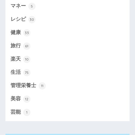
マネー
5
レシピ
30
健康
33
旅行
61
楽天
10
生活
75
管理栄養士
11
美容
12
芸能
1