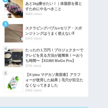
あと1kg痩せたい！｜体脂肪を落と
すためにやるべきこと
9686 views
3
スクラビングバブル×セリア・スポ
ンジトングはうまく使えない⁈
6540 views
4
たったの１万円！プロジェクターで
テレビを見る方法が超簡単！〜おう
ち時間〜【XGIMI MoGo Pro】
5318 views
5
【A'pieu マデカソ美容液】アラフ
ォーが使用した結果｜毛穴が目立た
なくなってきました
2382 views