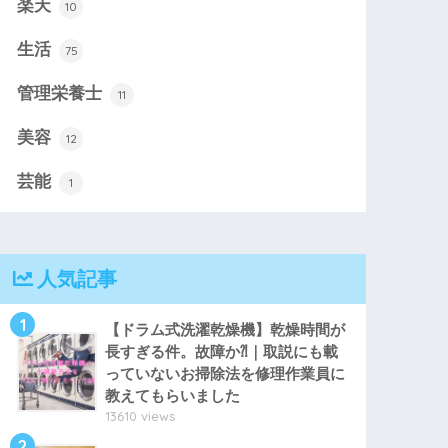
楽天
10
生活
75
管理栄養士
11
美容
12
芸能
1
人気記事
1
【ドラム式洗濯乾燥機】乾燥時間が
長すぎる件。故障か⁈｜取説にも載
っていないお掃除法を修理作業員に
教えてもらいました
13610 views
2