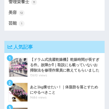
管理栄養士
11
美容
12
芸能
1
人気記事
1
【ドラム式洗濯乾燥機】乾燥時間が長すぎ
る件。故障か⁈｜取説にも載っていないお
掃除法を修理作業員に教えてもらいました
13610 views
2
あと1kg痩せたい！｜体脂肪を落とすため
にやるべきこと
9686 views
3