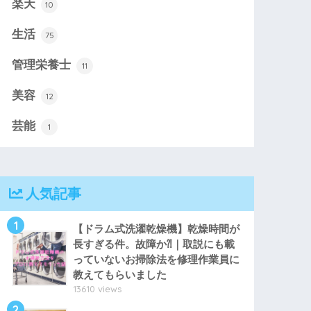
楽天
10
生活
75
管理栄養士
11
美容
12
芸能
1
人気記事
1
【ドラム式洗濯乾燥機】乾燥時間が
長すぎる件。故障か⁈｜取説にも載
っていないお掃除法を修理作業員に
教えてもらいました
13610 views
2