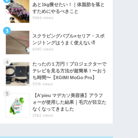
あと1kg痩せたい！｜体脂肪を落と
すためにやるべきこと
9686 views
3
スクラビングバブル×セリア・スポ
ンジトングはうまく使えない⁈
6540 views
4
たったの１万円！プロジェクターで
テレビを見る方法が超簡単！〜おう
ち時間〜【XGIMI MoGo Pro】
5318 views
5
【A'pieu マデカソ美容液】アラフ
ォーが使用した結果｜毛穴が目立た
なくなってきました
2382 views