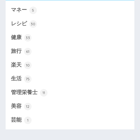
マネー
5
レシピ
30
健康
33
旅行
61
楽天
10
生活
75
管理栄養士
11
美容
12
芸能
1