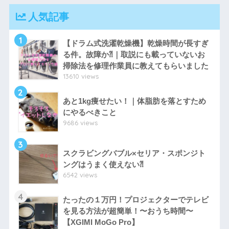
人気記事
1
【ドラム式洗濯乾燥機】乾燥時間が長すぎ
る件。故障か⁈｜取説にも載っていないお
掃除法を修理作業員に教えてもらいました
13610 views
2
あと1kg痩せたい！｜体脂肪を落とすため
にやるべきこと
9686 views
3
スクラビングバブル×セリア・スポンジト
ングはうまく使えない⁈
6542 views
4
たったの１万円！プロジェクターでテレビ
を見る方法が超簡単！〜おうち時間〜
【XGIMI MoGo Pro】