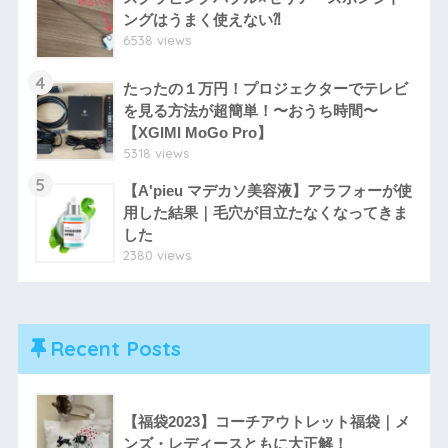
ングはうまく使えない⁈
6538 views
4
たったの１万円！プロジェクターでテレビ
を見る方法が超簡単！〜おうち時間〜
【XGIMI MoGo Pro】
5318 views
5
【A'pieu マデカソ美容液】アラフォーが使
用した結果｜毛穴が目立たなくなってきま
した
2380 views
Recent Posts
【福袋2023】コーチアウトレット福袋｜メ
ンズ・レディースともに大正解！