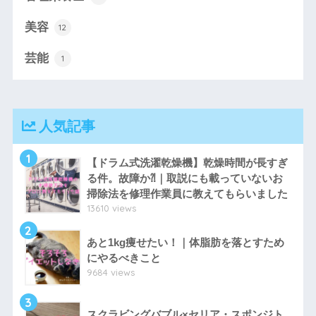
美容
12
芸能
1
人気記事
1
【ドラム式洗濯乾燥機】乾燥時間が長すぎ
る件。故障か⁈｜取説にも載っていないお
掃除法を修理作業員に教えてもらいました
13610 views
2
あと1kg痩せたい！｜体脂肪を落とすため
にやるべきこと
9684 views
3
スクラビングバブル×セリア・スポンジト