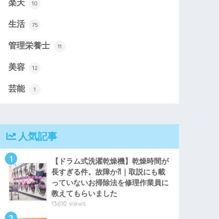
楽天
10
生活
75
管理栄養士
11
美容
12
芸能
1
人気記事
1
【ドラム式洗濯乾燥機】乾燥時間が
長すぎる件。故障か⁈｜取説にも載
っていないお掃除法を修理作業員に
教えてもらいました
13610 views
2