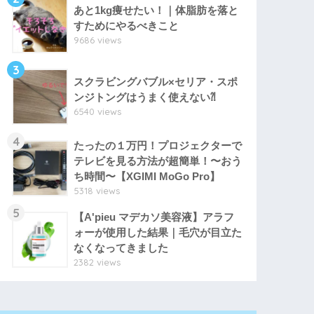
あと1kg痩せたい！｜体脂肪を落と
すためにやるべきこと
9686 views
3
スクラビングバブル×セリア・スポ
ンジトングはうまく使えない⁈
6540 views
4
たったの１万円！プロジェクターで
テレビを見る方法が超簡単！〜おう
ち時間〜【XGIMI MoGo Pro】
5318 views
5
【A'pieu マデカソ美容液】アラフ
ォーが使用した結果｜毛穴が目立た
なくなってきました
2382 views