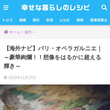
幸せな暮らしのレシピ
トップ
健康
旅行
生活
レシピ
美容
管理栄養士
ホーム
旅行
【海外ナビ】パリ・オペラガルニエ｜
～豪華絢爛！！想像をはるかに超える
輝き～
2019年11月27日