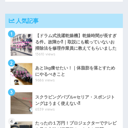
人気記事
1
【ドラム式洗濯乾燥機】乾燥時間が長すぎ
る件。故障か⁈｜取説にも載っていないお
掃除法を修理作業員に教えてもらいました
13610 views
2
あと1kg痩せたい！｜体脂肪を落とすため
にやるべきこと
9686 views
3
スクラビングバブル×セリア・スポンジト
ングはうまく使えない⁈
6539 views
4
たったの１万円！プロジェクターでテレビ