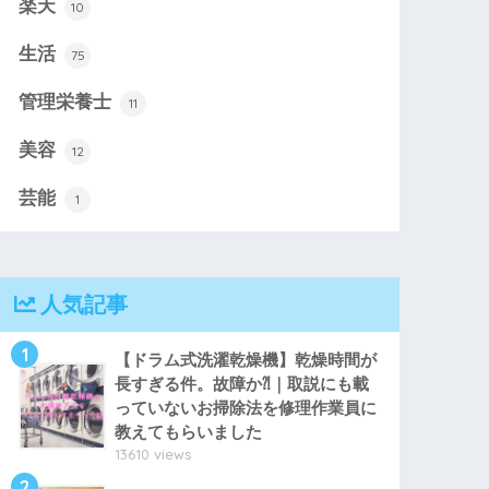
楽天
10
生活
75
管理栄養士
11
美容
12
芸能
1
人気記事
1
【ドラム式洗濯乾燥機】乾燥時間が
長すぎる件。故障か⁈｜取説にも載
っていないお掃除法を修理作業員に
教えてもらいました
13610 views
2