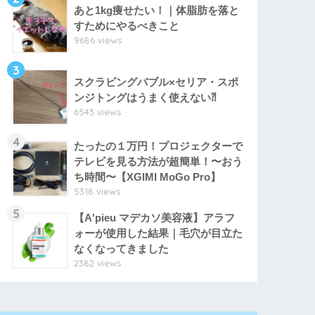
あと1kg痩せたい！｜体脂肪を落と
すためにやるべきこと
9686 views
3
スクラビングバブル×セリア・スポ
ンジトングはうまく使えない⁈
6543 views
4
たったの１万円！プロジェクターで
テレビを見る方法が超簡単！〜おう
ち時間〜【XGIMI MoGo Pro】
5318 views
5
【A'pieu マデカソ美容液】アラフ
ォーが使用した結果｜毛穴が目立た
なくなってきました
2382 views