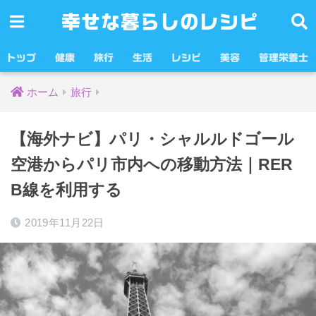
幸せな暮らしのレシピ
トップ
健康
旅行
生活
レシピ
美容
管理栄養士
ホーム
旅行
【海外ナビ】パリ・シャルルドゴール
空港からパリ市内への移動方法｜RER
B線を利用する
2019年11月22日