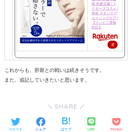
跡 色素沈着 / ド
クターズコスメ /
美容 スキンケア
エイジングケア /
【コンビニ受取
対応】
楽
天
で
購
これからも、肝斑との戦いは続きそうです。
入
また、追記していきたいと思います。
SHARE
LINE
ツイート
シェア
はてブ
Pocket