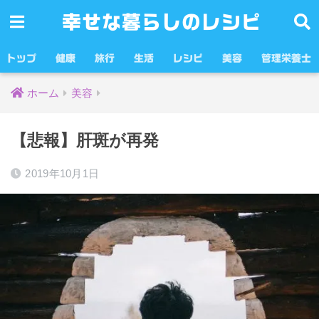
幸せな暮らしのレシピ
トップ
健康
旅行
生活
レシピ
美容
管理栄養士
ホーム
美容
【悲報】肝斑が再発
2019年10月1日