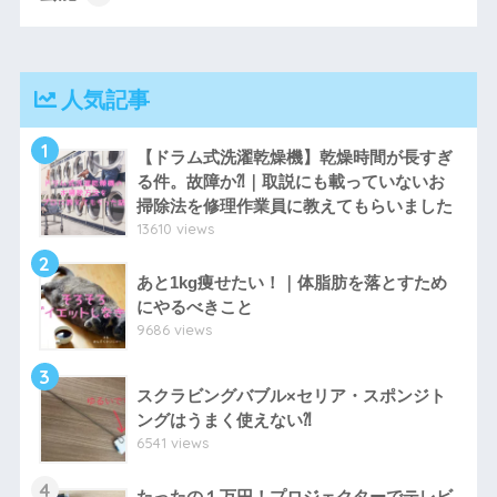
人気記事
1
【ドラム式洗濯乾燥機】乾燥時間が長すぎ
る件。故障か⁈｜取説にも載っていないお
掃除法を修理作業員に教えてもらいました
13610 views
2
あと1kg痩せたい！｜体脂肪を落とすため
にやるべきこと
9686 views
3
スクラビングバブル×セリア・スポンジト
ングはうまく使えない⁈
6541 views
4
たったの１万円！プロジェクターでテレビ