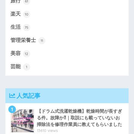
旅行
61
楽天
10
生活
75
管理栄養士
11
美容
12
芸能
1
人気記事
1
【ドラム式洗濯乾燥機】乾燥時間が長すぎ
る件。故障か⁈｜取説にも載っていないお
掃除法を修理作業員に教えてもらいました
13610 views