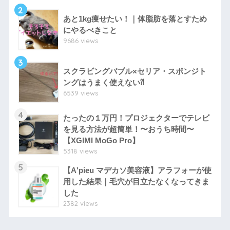
2
あと1kg痩せたい！｜体脂肪を落とすため
にやるべきこと
9686 views
3
スクラビングバブル×セリア・スポンジト
ングはうまく使えない⁈
6539 views
4
たったの１万円！プロジェクターでテレビ
を見る方法が超簡単！〜おうち時間〜
【XGIMI MoGo Pro】
5318 views
5
【A'pieu マデカソ美容液】アラフォーが使
用した結果｜毛穴が目立たなくなってきま
した
2382 views