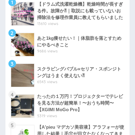
1
【ドラム式洗濯乾燥機】乾燥時間が長すぎ
る件。故障か⁈｜取説にも載っていないお
掃除法を修理作業員に教えてもらいました
13610 views
2
あと1kg痩せたい！｜体脂肪を落とすため
にやるべきこと
9686 views
3
スクラビングバブル×セリア・スポンジト
ングはうまく使えない⁈
6543 views
4
たったの１万円！プロジェクターでテレビ
を見る方法が超簡単！〜おうち時間〜
【XGIMI MoGo Pro】
5319 views
5
【A'pieu マデカソ美容液】アラフォーが使
用した結果｜毛穴が目立たなくなってきま