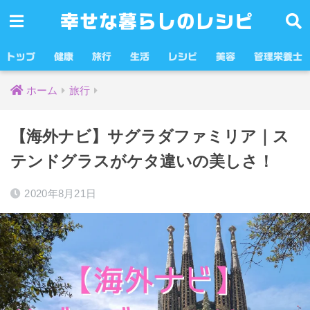
幸せな暮らしのレシピ
トップ
健康
旅行
生活
レシピ
美容
管理栄養士
ホーム
旅行
【海外ナビ】サグラダファミリア｜ス
テンドグラスがケタ違いの美しさ！
2020年8月21日