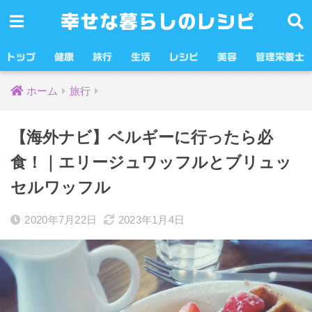
幸せな暮らしのレシピ
トップ
健康
旅行
生活
レシピ
美容
管理栄養士
ホーム
旅行
【海外ナビ】ベルギーに行ったら必
食！｜エリージュワッフルとブリュッ
セルワッフル
2020年7月22日
2023年1月4日