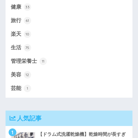
健康
33
旅行
61
楽天
10
生活
75
管理栄養士
11
美容
12
芸能
1
人気記事
1
【ドラム式洗濯乾燥機】乾燥時間が長すぎ