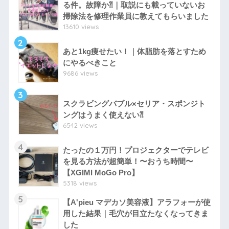
る件。故障か⁈｜取説にも載っていないお
掃除法を修理作業員に教えてもらいました
13610 views
2
あと1kg痩せたい！｜体脂肪を落とすため
にやるべきこと
9686 views
3
スクラビングバブル×セリア・スポンジト
ングはうまく使えない⁈
6542 views
4
たったの１万円！プロジェクターでテレビ
を見る方法が超簡単！〜おうち時間〜
【XGIMI MoGo Pro】
5318 views
5
【A'pieu マデカソ美容液】アラフォーが使
用した結果｜毛穴が目立たなくなってきま
した