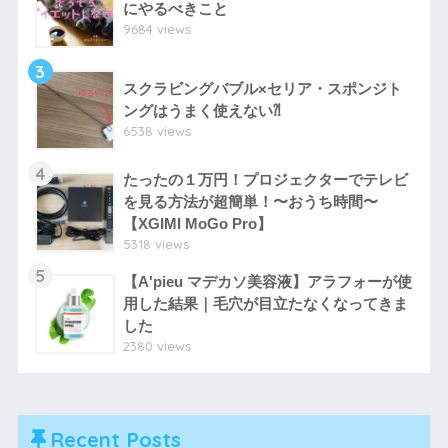
にやるべきこと
9684 views
3
スクラビングバブル×セリア・スポンジト
ングはうまく使えない⁈
6538 views
4
たったの１万円！プロジェクターでテレビ
を見る方法が超簡単！〜おうち時間〜
【XGIMI MoGo Pro】
5318 views
5
【A'pieu マデカソ美容液】アラフォーが使
用した結果｜毛穴が目立たなくなってきま
した
2380 views
Recent Posts