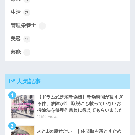
生活
75
管理栄養士
11
美容
12
芸能
1
人気記事
1
【ドラム式洗濯乾燥機】乾燥時間が長すぎ
る件。故障か⁈｜取説にも載っていないお
掃除法を修理作業員に教えてもらいました
13610 views
2
あと1kg痩せたい！｜体脂肪を落とすため