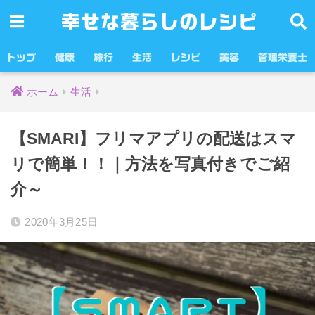
幸せな暮らしのレシピ
トップ
健康
旅行
生活
レシピ
美容
管理栄養士
ホーム
生活
【SMARI】フリマアプリの配送はスマ
リで簡単！！｜方法を写真付きでご紹
介～
2020年3月25日