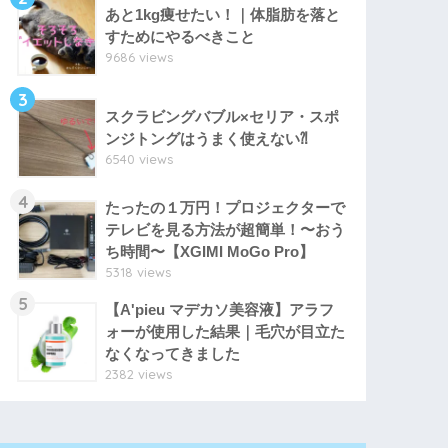
あと1kg痩せたい！｜体脂肪を落と
すためにやるべきこと
9686 views
3
スクラビングバブル×セリア・スポ
ンジトングはうまく使えない⁈
6540 views
4
たったの１万円！プロジェクターで
テレビを見る方法が超簡単！〜おう
ち時間〜【XGIMI MoGo Pro】
5318 views
5
【A'pieu マデカソ美容液】アラフ
ォーが使用した結果｜毛穴が目立た
なくなってきました
2382 views