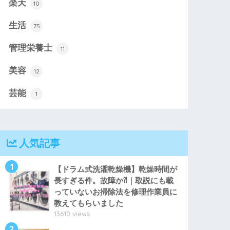
楽天
10
生活
75
管理栄養士
11
美容
12
芸能
1
人気記事
1
【ドラム式洗濯乾燥機】乾燥時間が
長すぎる件。故障か⁈｜取説にも載
っていないお掃除法を修理作業員に
教えてもらいました
13610 views
2