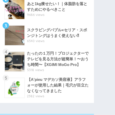
あと1kg痩せたい！｜体脂肪を落と
すためにやるべきこと
9686 views
3
スクラビングバブル×セリア・スポ
ンジトングはうまく使えない⁈
6540 views
4
たったの１万円！プロジェクターで
テレビを見る方法が超簡単！〜おう
ち時間〜【XGIMI MoGo Pro】
5318 views
5
【A'pieu マデカソ美容液】アラフ
ォーが使用した結果｜毛穴が目立た
なくなってきました
2382 views