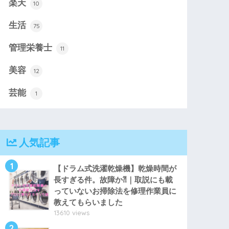
楽天
10
生活
75
管理栄養士
11
美容
12
芸能
1
人気記事
1
【ドラム式洗濯乾燥機】乾燥時間が
長すぎる件。故障か⁈｜取説にも載
っていないお掃除法を修理作業員に
教えてもらいました
13610 views
2