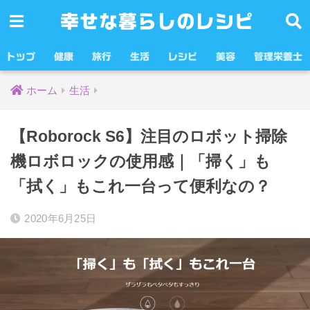
幸せな暮らしのレシピ
トップ
健康
旅行
生活
レシピ
美容
管理栄養士
ホーム
生活
【Roborock S6】注目のロボット掃除
機ロボロックの使用感｜「掃く」も
「拭く」もこれ一台って便利なの？
2020年6月25日